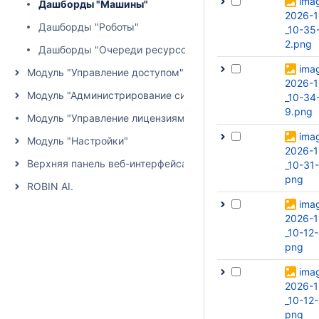
ima
Дашборды "Машины"
2026-1
Дашборды "Роботы"
_10-35
2.png
Дашборды "Очереди ресурсов"
ima
Модуль "Управление доступом"
2026-1
Модуль "Администрирование системы"
_10-34
9.png
Модуль "Управление лицензиями"
ima
Модуль "Настройки"
2026-1
Верхняя панель веб-интерфейса
_10-31-
png
ROBIN AI.
ima
2026-1
_10-12
png
ima
2026-1
_10-12-
png