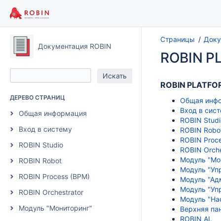
Страницы
Доку
Документация ROBIN
ROBIN P
ROBIN PLATFO
ДЕРЕВО СТРАНИЦ
Общая инф
Вход в сис
Общая информация
ROBIN Studi
Вход в систему
ROBIN Robo
ROBIN Proc
ROBIN Studio
ROBIN Orche
Модуль "Мо
ROBIN Robot
Модуль "Уп
ROBIN Process (BPM)
Модуль "Ад
Модуль "Уп
ROBIN Orchestrator
Модуль "На
Модуль "Мониторинг"
Верхняя па
ROBIN AI.