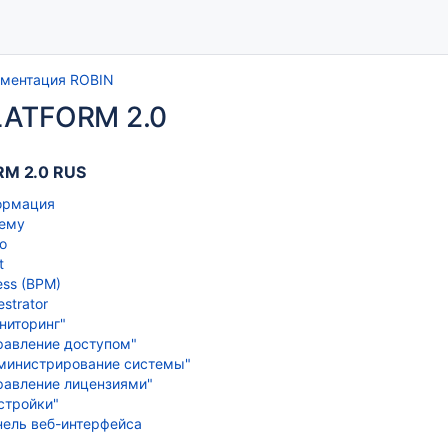
ментация ROBIN
LATFORM 2.0
RM 2.0 RUS
ормация
тему
o
t
ess (BPM)
strator
ниторинг"
равление доступом"
министрирование системы"
равление лицензиями"
стройки"
нель веб-интерфейса