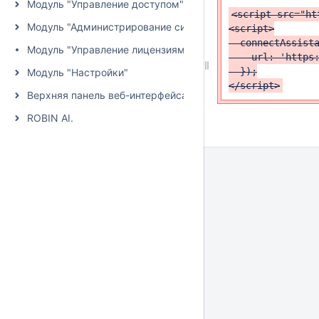
Модуль "Управление доступом"
<script src="ht
Модуль "Администрирование системы"
<script>

  connectAssista
Модуль "Управление лицензиями"
    url: 'https:
  });

Модуль "Настройки"
</script>
Верхняя панель веб-интерфейса
ROBIN AI.