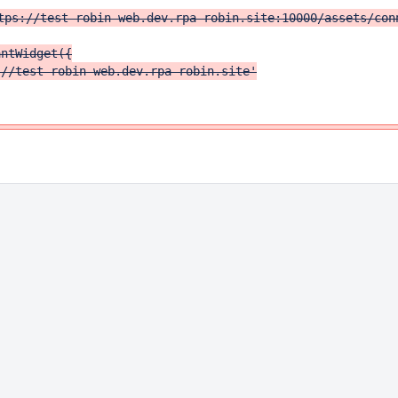
tps://test-robin-web.dev.rpa-robin.site:10000/assets/conn
ntWidget({

//test-robin-web.dev.rpa-robin.site'
