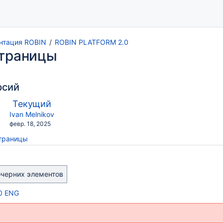
нтация ROBIN
ROBIN PLATFORM 2.0
страницы
рсий
по
Новая
Текущий
сравнению
версия
y.user
changes.mady.by.user
Ivan Melnikov
с
Сохранено
февр. 18, 2025
страницы
черних элементов
0 ENG