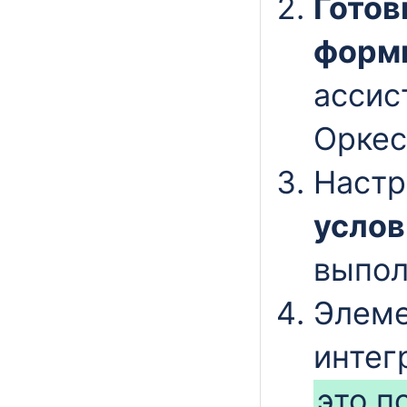
Готов
форм
ассис
Оркес
Наст
услов
выпол
Элеме
интег
это п