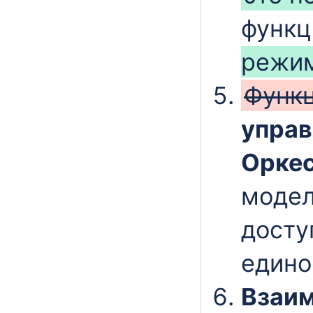
функц
режи
Функ
управ
Оркес
модел
досту
едино
Взаим