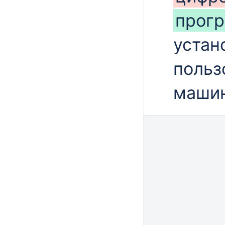
прог
устан
польз
машин