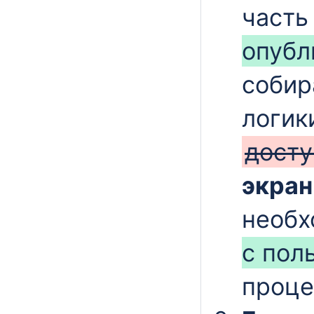
часть
опубл
собир
логик
дост
экра
необ
с пол
проце