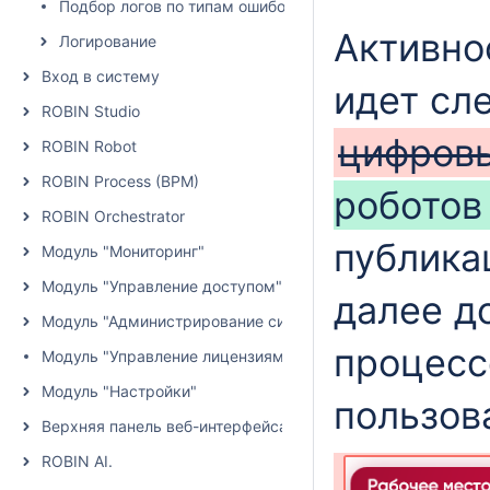
Подбор логов по типам ошибок
Активно
Логирование
Вход в систему
идет сл
ROBIN Studio
цифровы
ROBIN Robot
ROBIN Process (BPM)
робото
ROBIN Orchestrator
публика
Модуль "Мониторинг"
Модуль "Управление доступом"
далее д
Модуль "Администрирование системы"
процесс
Модуль "Управление лицензиями"
Модуль "Настройки"
пользов
Верхняя панель веб-интерфейса
ROBIN AI.