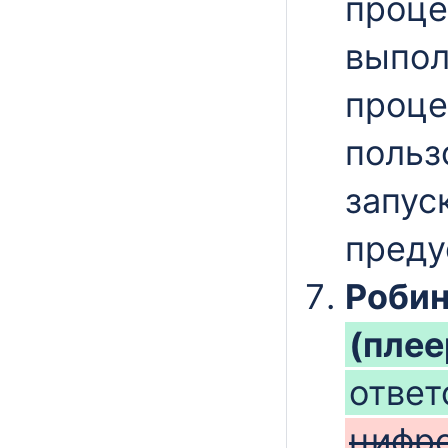
проце
выпол
проце
польз
запус
преду
Робин
(плее
отве
цифро