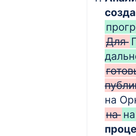
созд
прог
Для
даль
готов
публи
на Ор
на
н
проц