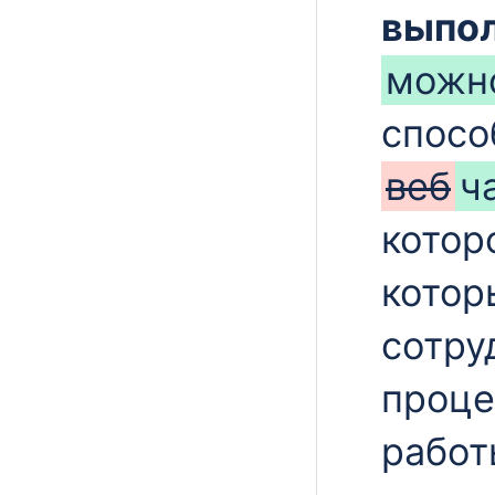
выпо
можн
спосо
веб
ч
котор
котор
сотру
проце
работ