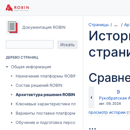
Страницы
Ар
…
Документация ROBIN
Истор
стран
ДЕРЕВО СТРАНИЦ
Общая информация
Сравне
Назначение платформы ROBIN
Состав решений ROBIN
Стар
9
Архитектура решения ROBIN RPA
верс
changes.mady.b
Рукобратская 
Сохранено
Ключевые характеристики платформы ROBIN RPA
авг. 09, 2024
просмотр истории 
Варианты поставки платформы ROBIN RPA
Обучение и подготовка персонала для работы с платфо
...