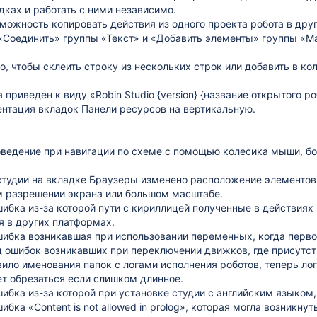
дках и работать с ними независимо.
можность копировать действия из одного проекта робота в друг
«Соединить» группы «Текст» и «Добавить элементы» группы «М
го, чтобы склеить строку из нескольких строк или добавить в к
 приведен к виду «Robin Studio {version} {название открытого ро
нтация вкладок Панели ресурсов на вертикальную.
ведение при навигации по схеме с помощью колесика мыши, бо
студии на вкладке Браузеры изменено расположение элементов
 разрешении экрана или большом масштабе.
ибка из-за которой пути с кириллицей полученные в действиях
я в других платформах.
ибка возникавшая при использовании переменных, когда первое
 ошибок возникавших при переключении движков, где присутст
ило именования папок с логами исполнения роботов, теперь лог
т обрезаться если слишком длинное.
ибка из-за которой при установке студии с английским языком,
бка «Content is not allowed in prolog», которая могла возникнут