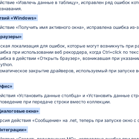
йствие «Извлечь данные в таблицу», исправлен ряд ошибок кот
ознавания.
ствий «Windows»
йствие «Получить имя активного окна», исправлена ошибка из-з
Браузеры»
ская локализация для ошибок, которые могут возникнуть при ра
ибка при использовании веб рекордера, когда Ctrl+click по те
ибка в действии «Открыть браузер», возникавшая при указании
ython.
оматическое закрытие драйверов, используемый при запуске в
Офис»
йствия «Установить данные столбца» и «Установить данные стр
поведение при передаче строки вместо коллекции.
Диалоговые окна»
рсия действия «Сообщение» на .net, теперь при запуске окно с
Интеграции»
йствие «Создать подключение MQ», исправлена ошибка при подк