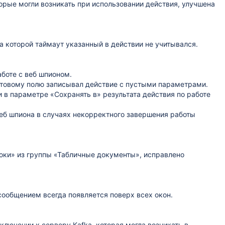
орые могли возникать при использовании действия, улучшена
а которой таймаут указанный в действии не учитывался.
боте с веб шпионом.
кстовому полю записывал действие с пустыми параметрами.
 в параметре «Сохранять в» результата действия по работе
еб шпиона в случаях некорректного завершения работы
оки» из группы «Табличные документы», исправлено
 сообщением всегда появляется поверх всех окон.
лючении к серверу Kafka, которая могла возникать в