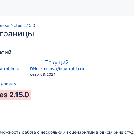
lease Notes 2.15.0.
страницы
рсий
по
арая
Новая
Текущий
сравнению
рсия
версия
y.user
changes.mady.by.user
-robin.ru
DNurzhanova@rpa-robin.ru
с
Сохранено
февр. 09, 2024
страницы
es 2.15.0
можность работа с несколькими сценариями в одном окне студ