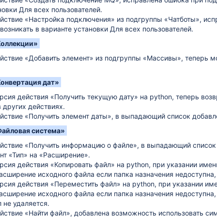
новки Для всех пользователей.
йствие «Настройка подключения» из подгруппы «Чатботы», исп
 возникать в варианте установки Для всех пользователей.
Коллекции»
йствие «Добавить элемент» из подгруппы «Массивы», теперь м
Конвертация дат»
рсия действия «Получить текущую дату» на python, теперь воз
в других действиях.
йствие «Получить элемент даты», в выпадающий список добавле
Файловая система»
йствие «Получить информацию о файле», в выпадающий список
нт «Тип» на «Расширение».
рсия действия «Копировать файл» на python, при указании име
асширение исходного файла если папка назначения недоступна,
рсия действия «Переместить файл» на python, при указании им
асширение исходного файла если папка назначения недоступна,
 не удаляется.
йствие «Найти файл», добавлена возможность использовать симв