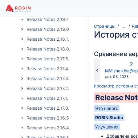
Release Notes 2.20.0
Release Notes 2.19.1
Страницы
Re
…
Release Notes 2.19.0
История 
Release Notes 2.18.1.
Release Notes 2.18.0.
Сравнение ве
Release Notes 2.17.5.
Ст
2
Release Notes 2.17.4.
ве
changes.mady.b
MMishalkina@rpa
Сохранено
дек. 08, 2023
Release Notes 2.17.3.
просмотр истории 
Release Notes 2.17.2.
Release Not
Release Notes 2.17.1.
Release Notes 2.17.0.
Что нового
ROBIN Studio
Release Notes 2.16.5
Улучшения
Release Notes 2.16.4.
Добавлена воз
Release Notes 2.16.3.