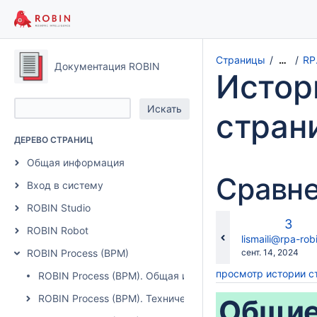
Страницы
RP
…
Документация ROBIN
Истор
стран
ДЕРЕВО СТРАНИЦ
Общая информация
Сравне
Вход в систему
ROBIN Studio
Стар
3
ROBIN Robot
верс
changes.mady.b
lismaili@rpa-rob
Сохранено
ROBIN Process (BPM)
сент. 14, 2024
просмотр истории 
ROBIN Process (BPM). Общая информация
ROBIN Process (BPM). Технические требования, архитек
Общи