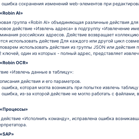
 ошибка сохранения изменений web-элементов при редактирова
«Robin AI»
новая группа «Robin AI» объединяющая различные действия для
новое действие «Извлечь адреса» в подгруппу «Извлечение име
оминания российских адресов. Действие возвращает коллекцию 
тся использовать действие Для каждого или другой цикл совмес
ловарем использовать действия из группы JSON или действия п
 ключей, один из которых - полный адрес, представляет извле
 «Robin OCR»
вие «Извлечь данные в таблицу»:
описания действия и его параметров.
ошибка, которая могла возникать при попытке извлечь таблицу
ошибка, из-за которой действие не могло работать с файлами,
 «Процессы»
 действие «Исполнить команду», исправлена ошибка возникавш
ерпретатора.
 «SAP»