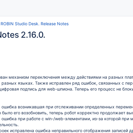
ROBIN Studio Desk. Release Notes
otes 2.16.0.
ван механизм переключения между действиями на разных плат
а разных языках. Также исправлен ряд ошибок, связанных с пе
цифровая подпись для web-шпиона. Теперь его процесс не блоки
 ошибка возникавшая при отслеживании определенных переменны
 было его возобновить, теперь робот корректно продолжает вы
 ошибка при работе с win-/web-элементами, из-за которой при
ельность.
троек исправлена ошибка неправильного отображения записей д