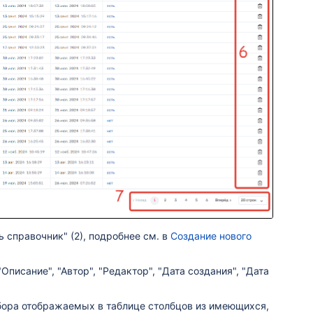
справочник" (2), подробнее см. в
Создание нового
"Описание",
"Автор", "Редактор", "Дата создания", "Дата
ора отображаемых в таблице столбцов из имеющихся,