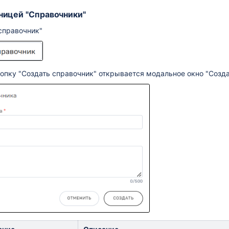
аницей "Справочники"
справочник"
опку "Создать справочник" открывается модальное окно "Созд