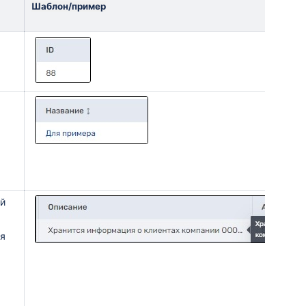
Шаблон/пример
ый
ая