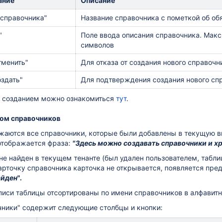
ание
Описание
 справочника"
Название справочника с пометкой об об
"
Поле ввода описания справочника. Макс
символов
тменить"
Для отказа от создания нового справочн
оздать"
Для подтверждения создания нового сп
с созданием можно ознакомиться
тут
.
ком справочников
ажаются все справочники, которые были добавлены в текущую 
отображается фраза:
"Здесь можно создавать справочники и хр
не найден в текущем тенанте (был удален пользователем, таблиц
арточку справочника карточка не открывается, появляется пр
айден
".
писи таблицы отсортированы по имени справочников в алфавит
чники" содержит следующие столбцы и кнопки: