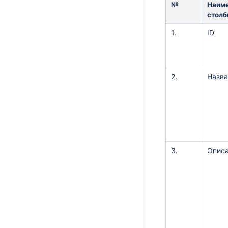
№
Наим
столб
1.
ID
2.
Назва
3.
Опис