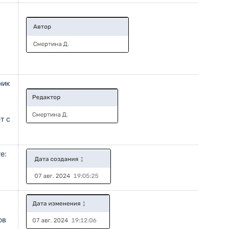
ник
т с
е:
ов