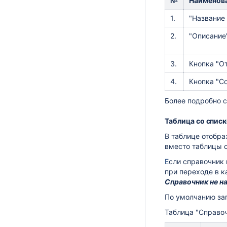
№
Наименов
1.
"Название
2.
"Описание
3.
Кнопка "О
4.
Кнопка "С
Более подробно 
Таблица со спис
В таблице отобр
вместо таблицы 
Е
сли справочник 
при переходе в к
Справочник не н
По умолчанию за
Таблица "Справо