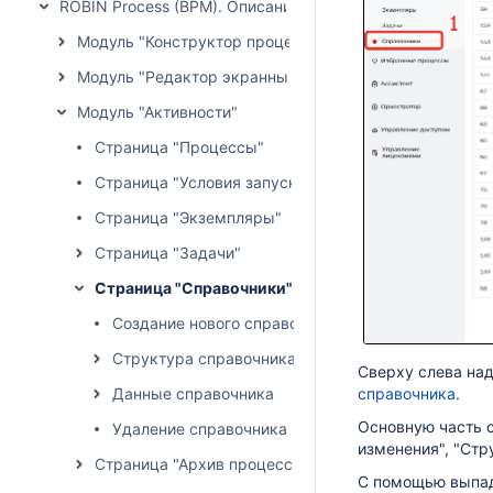
ROBIN Process (BPM). Описание функциональных возмо
Модуль "Конструктор процессов"
Модуль "Редактор экранных форм"
Модуль "Активности"
Страница "Процессы"
Страница "Условия запуска" - процессы
Страница "Экземпляры"
Страница "Задачи"
Страница "Справочники"
Создание нового справочника
Структура справочника
Сверху слева на
Данные справочника
справочника
.
Основную часть с
Удаление справочника
изменения", "Стр
Страница "Архив процессов"
С помощью выпад