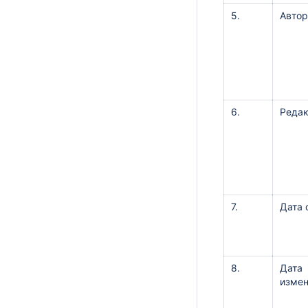
5.
Автор
6.
Реда
7.
Дата 
8.
Дата
изме