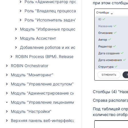
Роль «Администратор процессов»
при этом столбцы
Роль "Владелец процесса"
Роль "Исполнитель задач"
Модуль "Избранные процессы"
Модуль Ассистент
Добавление роботов и их использование в процессах
ROBIN Process (BPM). Release Notes
ROBIN Orchestrator
Модуль "Мониторинг"
Модуль "Управление доступом"
Столбцы (4) "Наз
Модуль "Администрирование системы"
Справа располага
Модуль "Управление лицензиями"
Под таблицей сп
Модуль "Настройки"
количество отобр
Верхняя панель веб-интерфейса