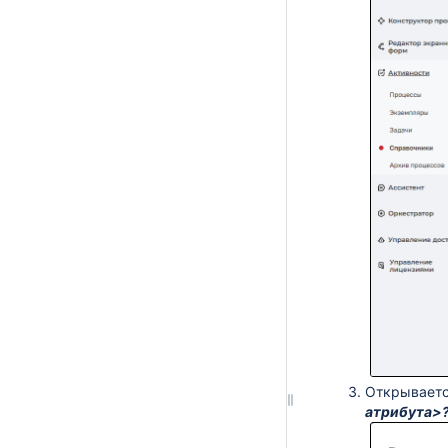
Открываетс
атрибута>?