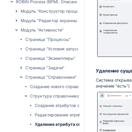
ROBIN Process (BPM). Описание функциональных возмо
Модуль "Конструктор процессов"
Модуль "Редактор экранных форм"
Модуль "Активности"
Страница "Процессы"
Страница "Условия запуска" - процессы
Страница "Экземпляры"
Страница "Задачи"
Удаление сущ
Страница "Справочники"
Система открывае
значение "есть")
Создание нового справочника
Структура справочника
Создание атрибутов справочника
Редактирование атрибута справочника
Удаление атрибута справочника