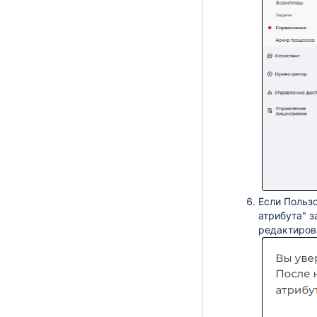
Е
сли Польз
атрибута" з
редактиров